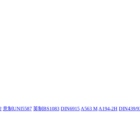
2
意制UNI5587
英制BS1083
DIN6915
A563 M
A194-2H
DIN439/9