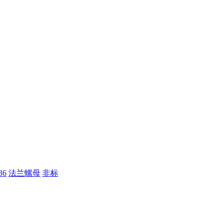
36
法兰螺母
非标